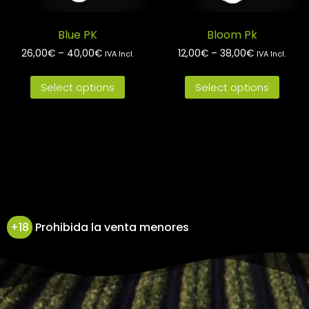
Blue PK
Bloom Pk
26,00
€
–
40,00
€
12,00
€
–
38,00
€
IVA Incl.
IVA Incl.
Select options
Select options
+18
Prohibida la venta menores