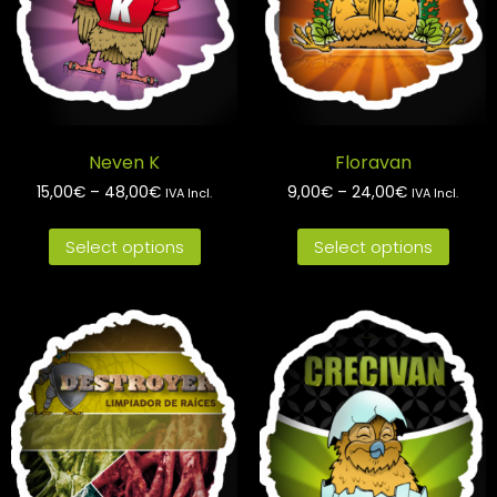
Neven K
Floravan
15,00
€
–
48,00
€
9,00
€
–
24,00
€
IVA Incl.
IVA Incl.
Select options
Select options