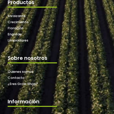
Productos
Enraizante
Crecimiento
Floración
Engorde
Limpiadores
Sobre nosotros
Quienes somos
Contacto
¿Eres Grow Shop?
Información