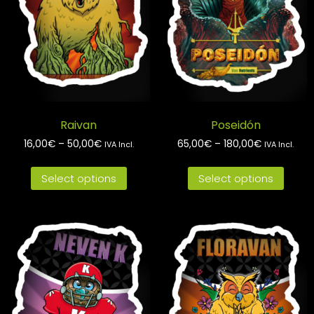
Raivan
Poseidón
16,00
€
–
50,00
€
65,00
€
–
180,00
€
IVA Incl.
IVA Incl.
Select options
Select options