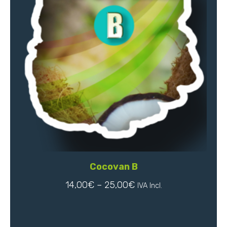
Cocovan B
14,00
€
–
25,00
€
IVA Incl.