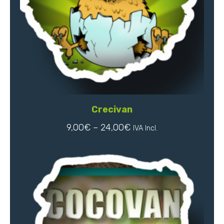
Crecivan
9,00
€
–
24,00
€
IVA Incl.