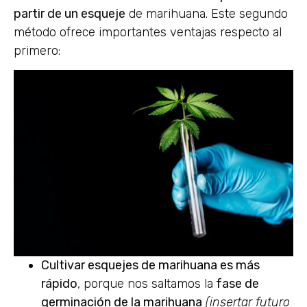
partir de un esqueje
de marihuana. Este segundo
método ofrece importantes ventajas respecto al
primero:
Cultivar esquejes de marihuana es más
rápido
, porque nos saltamos la
fase de
germinación de la marihuana
(insertar futuro